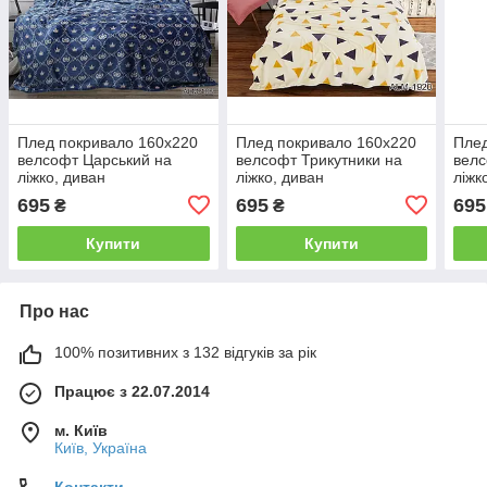
Плед покривало 160х220
Плед покривало 160х220
Плед
велсофт Царський на
велсофт Трикутники на
велс
ліжко, диван
ліжко, диван
ліжк
695
695
695
₴
₴
Купити
Купити
Про нас
100% позитивних з 132 відгуків за рік
Працює з 22.07.2014
м. Київ
Київ, Україна
Контакти