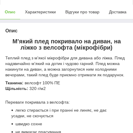
Опис
Характеристики
Відгуки про товар
Доставка
Опис
М'який плед покривало на диван, на
ліжко з велсофта (мікрофібри)
Теплий плед з м'якої мікрофібри для дивана або ліжка. Плед
надзвичайно м'який на дотик і чудово гарний. Плед можна
накинути на диван, а можна загорнутися ним холодними
вечорами, такий плед буде приємно отримати як подарунок.
Тканина:
велсофт 100% ПЕ
Щільність:
320 г/м2
Переваги покривала з велсофта:
легко стирається і при пранні не линяє, не дає
усадки, не скочується
швидко сохне
не вимагає прасування