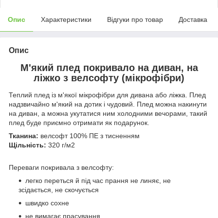
Опис
Характеристики
Відгуки про товар
Доставка
Опис
М'який плед покривало на диван, на
ліжко з велсофту (мікрофібри)
Теплий плед із м'якої мікрофібри для дивана або ліжка. Плед
надзвичайно м'який на дотик і чудовий. Плед можна накинути
на диван, а можна укутатися ним холодними вечорами, такий
плед буде приємно отримати як подарунок.
Тканина:
велсофт 100% ПЕ з тисненням
Щільність:
320 г/м2
Переваги покривала з велсофту:
легко переться й під час прання не линяє, не
зсідається, не скочується
швидко сохне
не вимагає прасування