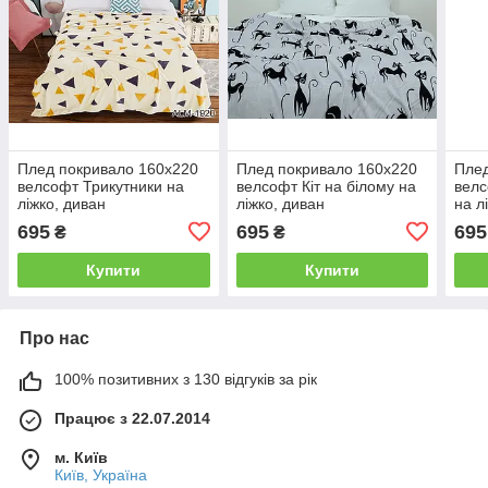
Плед покривало 160х220
Плед покривало 160х220
Плед
велсофт Трикутники на
велсофт Кіт на білому на
велс
ліжко, диван
ліжко, диван
на л
695
695
695
₴
₴
Купити
Купити
Про нас
100% позитивних з 130 відгуків за рік
Працює з 22.07.2014
м. Київ
Київ, Україна