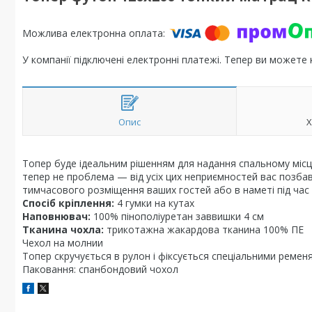
У компанії підключені електронні платежі. Тепер ви можете
Опис
Х
Топер буде ідеальним рішенням для надання спальному місцю
тепер не проблема — від усіх цих неприємностей вас позба
тимчасового розміщення ваших гостей або в наметі під час 
Спосіб кріплення:
4 гумки на кутах
Наповнювач:
100% пінополіуретан заввишки 4 см
Тканина чохла:
трикотажна жакардова тканина 100% ПЕ
Чехол на молнии
Топер скручується в рулон і фіксується спеціальними ремен
Паковання:
спанбондовий чохол