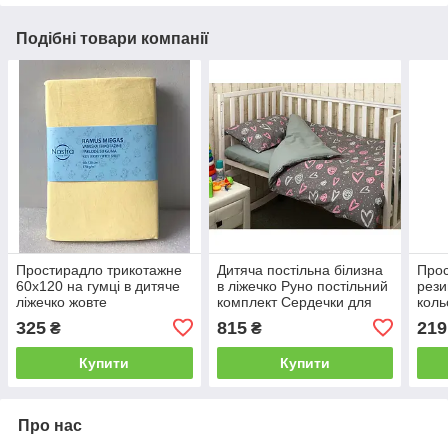
Подібні товари компанії
Простирадло трикотажне
Дитяча постільна білизна
Прос
60х120 на гумці в дитяче
в ліжечко Руно постільний
рези
ліжечко жовте
комплект Сердечки для
коль
немовлят
325
815
219
₴
₴
Купити
Купити
Про нас