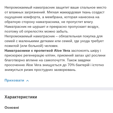
Непромокаемый наматрасник защитит ваше спальное место
от влажных загрязнений. Мягкая жаккардовая ткань создаст
ощущение комфорта, а мембрана, которая нанесена на
обратную сторону наматрасника, не пропустит влагу.
Наматрасник не шуршит и прекрасно пропускает воздух,
поэтому об опрелостях можно забыть.
Непромокаемый наматрасник – обязательная покупка для
семей с маленькими детками или семей, где ухода требует
пожилой (или больной) человек.
Наматрасники с пропиткой Aloe Vera
заспокоять шкіру і
прискорює регенерацію клітин, приємний запах цієї рослини
благотворно вплине на самопочуття. Також завдяки
просоченню Aloe Vera знищується до 70% бактерій і істотно
знижується ризик простудних захворювань.
Приховати
Характеристики
Основні