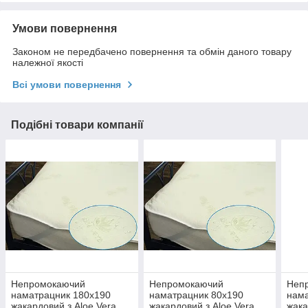
Умови повернення
Законом не передбачено повернення та обмін даного товару
належної якості
Всі умови повернення
Подібні товари компанії
Непромокаючий
Непромокаючий
Неп
наматрацник 180х190
наматрацник 80х190
нама
жакардовий з Aloe Vera
жакардовий з Aloe Vera
жака