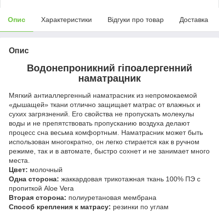
Опис
Характеристики
Відгуки про товар
Доставка
Опис
Водонепроникний гіпоалергенний
наматрацник
Мягкий антиаллергенный наматрасник из непромокаемой
«дышащей» ткани отлично защищает матрас от влажных и
сухих загрязнений. Его свойства не пропускать молекулы
воды и не препятствовать пропусканию воздуха делают
процесс сна весьма комфортным. Наматрасник может быть
использован многократно, он легко стирается как в ручном
режиме, так и в автомате, быстро сохнет и не занимает много
места.
Цвет:
молочный
Одна сторона:
жаккардовая трикотажная ткань 100% ПЭ с
пропиткой Aloe Vera
Вторая сторона:
полиуретановая мембрана
Способ крепления к матрасу:
резинки по углам