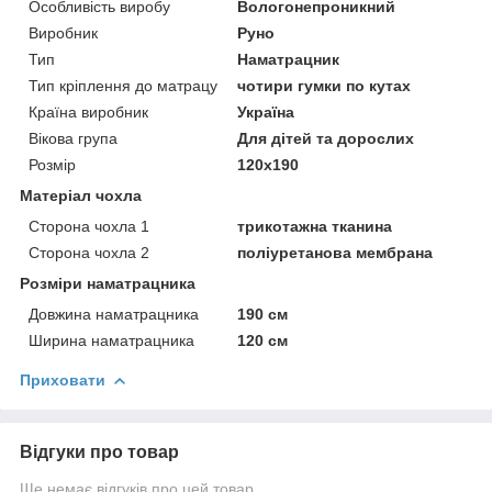
Особливість виробу
Вологонепроникний
Виробник
Руно
Тип
Наматрацник
Тип кріплення до матрацу
чотири гумки по кутах
Країна виробник
Україна
Вікова група
Для дітей та дорослих
Розмір
120x190
Матеріал чохла
Сторона чохла 1
трикотажна тканина
Сторона чохла 2
поліуретанова мембрана
Розміри наматрацника
Довжина наматрацника
190 см
Ширина наматрацника
120 см
Приховати
Відгуки про товар
Ще немає відгуків про цей товар