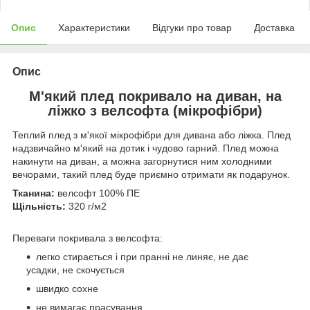
Опис
Характеристики
Відгуки про товар
Доставка
Опис
М'який плед покривало на диван, на
ліжко з велсофта (мікрофібри)
Теплий плед з м'якої мікрофібри для дивана або ліжка. Плед
надзвичайно м'який на дотик і чудово гарний. Плед можна
накинути на диван, а можна загорнутися ним холодними
вечорами, такий плед буде приємно отримати як подарунок.
Тканина:
велсофт 100% ПЕ
Щільність:
320 г/м2
Переваги покривала з велсофта:
легко стирається і при пранні не линяє, не дає
усадки, не скочується
швидко сохне
не вимагає прасування