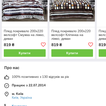
Плед покривало 200х220
Плед покривало 200х220
Плед
велсофт Смужка на ліжко,
велсофт Клітинка на
велс
диван
ліжко, диван
див
819
819
819
₴
₴
Купити
Купити
Про нас
100% позитивних з 130 відгуків за рік
Працює з 22.07.2014
м. Київ
Київ, Україна
Контакти