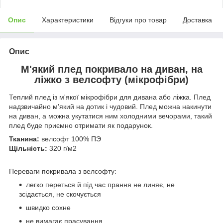
Опис
Характеристики
Відгуки про товар
Доставка
Опис
М'який плед покривало на диван, на
ліжко з велсофту (мікрофібри)
Теплий плед із м'якої мікрофібри для дивана або ліжка. Плед
надзвичайно м'який на дотик і чудовий. Плед можна накинути
на диван, а можна укутатися ним холодними вечорами, такий
плед буде приємно отримати як подарунок.
Тканина:
велсофт 100% ПЭ
Щільність:
320 г/м2
Переваги покривала з велсофту:
легко переться й під час прання не линяє, не
зсідається, не скочується
швидко сохне
не вимагає прасування