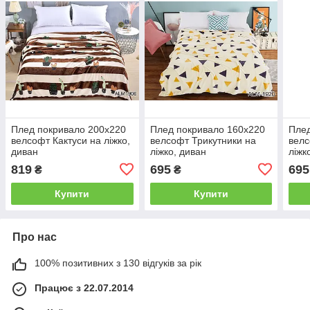
Плед покривало 200х220
Плед покривало 160х220
Плед
велсофт Кактуси на ліжко,
велсофт Трикутники на
велс
диван
ліжко, диван
ліжк
819
695
695
₴
₴
Купити
Купити
Про нас
100% позитивних з 130 відгуків за рік
Працює з 22.07.2014