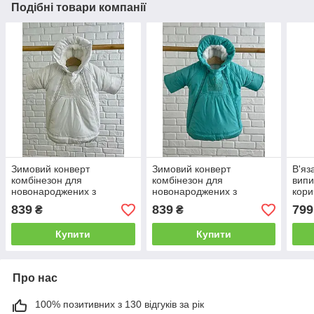
Подібні товари компанії
Зимовий конверт
Зимовий конверт
В'яз
комбінезон для
комбінезон для
випи
новонароджених з
новонароджених з
кори
ручками Сніжинка білий
ручками Сніжинка мятний
839
839
799
₴
₴
Купити
Купити
Про нас
100% позитивних з 130 відгуків за рік