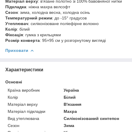
Матеріал верху
: в'язане полотно зі 100% бавовняної нитки
Підкладка
: ніжна махра велсофт
Сезон
: зима, холодна весна, холодна осінь
Температурний режим
: до -15° градусов
Утеплювач
: силіконізоване поліефірне волокно
Колір
: білий
Фіксація
: гумка з крильцями
Розмір конверта
: 95×95 см у розгорнутому вигляді
Приховати
Характеристики
Основні
Країна виробник
Україна
Колір
Білий
Матеріал верху
В'язання
Матеріал підкладки
Махра
Вид утеплювача
Силіконізований синтепон
Сезон
Зима