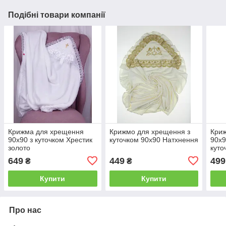
Подібні товари компанії
Крижма для хрещення
Крижмо для хрещення з
Кри
90х90 з куточком Хрестик
куточком 90х90 Натхнення
90х9
золото
куто
649
449
499
₴
₴
Купити
Купити
Про нас