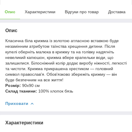
Опис
Характеристики
Відгуки про товар
Доставка
Опис
Класична біла крижма із золотою атласною вставкою буде
незамінним атрибутом таїнства хрещення дитини. Після
купелі оберніть малюка в крижму та на голівку надягніть
невеликий капюшон, крижма вбере крапельки води, що
залишилися. Білосніжний колір додає виробу ніжності, легкості
та чистоти. Крижма прикрашена хрестиком — головний
символ православ'я. Обов'язково збережіть крижму — він
буде безпечним на все життя!
Розмір:
90х90 см
Склад тканини:
100% хлопок бязь
Приховати
Характеристики