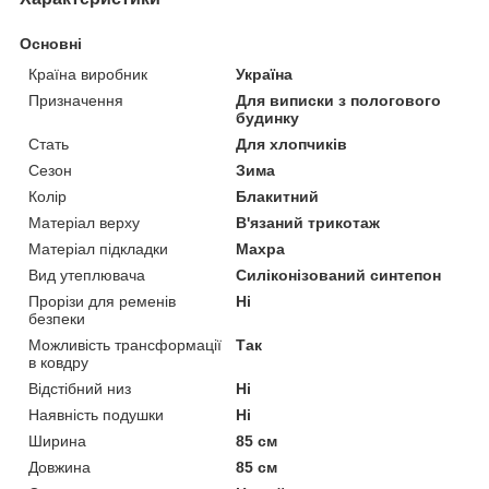
Основні
Країна виробник
Україна
Призначення
Для виписки з пологового
будинку
Стать
Для хлопчиків
Сезон
Зима
Колір
Блакитний
Матеріал верху
В'язаний трикотаж
Матеріал підкладки
Махра
Вид утеплювача
Силіконізований синтепон
Прорізи для ременів
Ні
безпеки
Можливість трансформації
Так
в ковдру
Відстібний низ
Ні
Наявність подушки
Ні
Ширина
85 см
Довжина
85 см