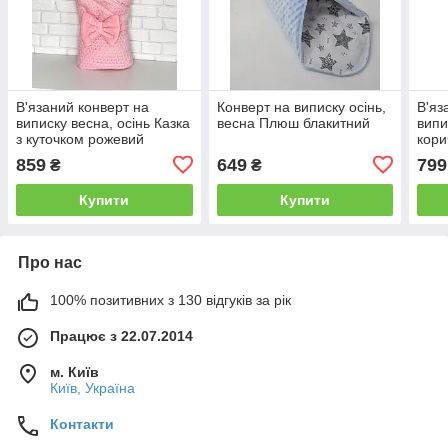
В'язаний конверт на
Конверт на виписку осінь,
В'яз
виписку весна, осінь Казка
весна Плюш блакитний
випи
з куточком рожевий
кори
859
649
799
₴
₴
Купити
Купити
Про нас
100% позитивних з 130 відгуків за рік
Працює з 22.07.2014
м. Київ
Київ, Україна
Контакти