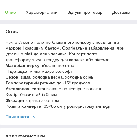
Опис
Характеристики
Відгуки про товар
Доставка
Опис
Ніжне в'язане полотно блакитного кольору в поєднанні з
махрою і красивим бантом. Оригінальне забарвлення, яке
ідеально підійде для хлопчика. Конверт легко
трансформується в ковдру для коляски або ліжечка.
Матеріал верху
: в'язане полотно
Підкладка
: м'яка махра велсофт
Сезон
: зима, холодна весна, холодна осінь
Температурний режим
: до -15° градусов
Утеплювач
: силіконізоване поліефірне волокно
Колір
: блакитний із білим
Фіксація
: стрічка з бантом
Розмір конверта
: 85×85 см у розгорнутому вигляді
Приховати
Характеристики