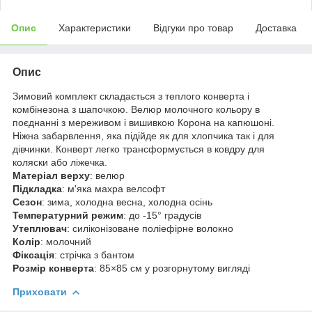
Опис
Характеристики
Відгуки про товар
Доставка
Опис
Зимовий комплект складається з теплого конверта і
комбінезона з шапочкою. Велюр молочного кольору в
поєднанні з мереживом і вишивкою Корона на капюшоні.
Ніжна забарвлення, яка підійде як для хлопчика так і для
дівчинки. Конверт легко трансформується в ковдру для
коляски або ліжечка.
Матеріал верху
: велюр
Підкладка
: м'яка махра велсофт
Сезон
: зима, холодна весна, холодна осінь
Температурний режим
: до -15° градусів
Утеплювач
: силіконізоване поліефірне волокно
Колір
: молочний
Фіксація
: стрічка з бантом
Розмір конверта
: 85×85 см у розгорнутому вигляді
Приховати