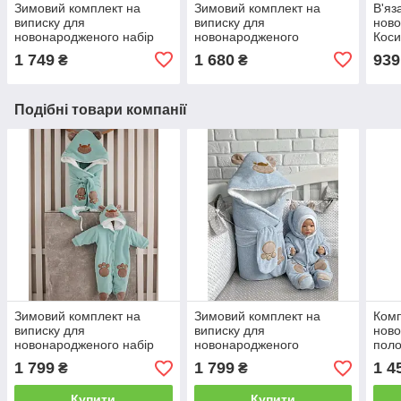
Зимовий комплект на
Зимовий комплект на
В'яз
виписку для
виписку для
ново
новонародженого набір
новонародженого
Коси
Чарівність бежевий
в'язаний набір Дует
1 749
1 680
939
₴
₴
кремовий
Подібні товари компанії
Зимовий комплект на
Зимовий комплект на
Комп
виписку для
виписку для
ново
новонародженого набір
новонародженого
поло
Панда м'ятний
хлопчика набір Панда
Весн
1 799
1 799
1 4
₴
₴
Купити
Купити