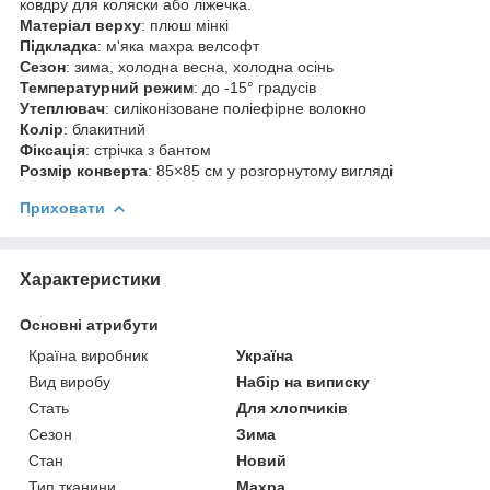
ковдру для коляски або ліжечка.
Матеріал верху
: плюш мінкі
Підкладка
: м'яка махра велсофт
Сезон
: зима, холодна весна, холодна осінь
Температурний режим
: до -15° градусів
Утеплювач
: силіконізоване поліефірне волокно
Колір
: блакитний
Фіксація
: стрічка з бантом
Розмір конверта
: 85×85 см у розгорнутому вигляді
Приховати
Характеристики
Основні атрибути
Країна виробник
Україна
Вид виробу
Набір на виписку
Стать
Для хлопчиків
Сезон
Зима
Стан
Новий
Тип тканини
Махра