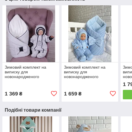
Зимовий комплект на
Зимовий комплект на
Зимо
виписку для
виписку для
випи
новонародженого
новонародженого
нов
хлопчика набір Левеня
хлопчика набір Косичка
хлоп
1 7
блакитний
1 369
1 659
₴
₴
Подібні товари компанії