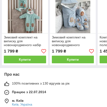
Зимовий комплект на
Зимовий комплект на
Комп
виписку для
виписку для
ново
новонародженого набір
новонародженого
поло
Панда м'ятний
хлопчика набір Панда
Весн
1 799
1 799
1 4
₴
₴
Купити
Купити
Про нас
100% позитивних з 130 відгуків за рік
Працює з 22.07.2014
м. Київ
Київ, Україна