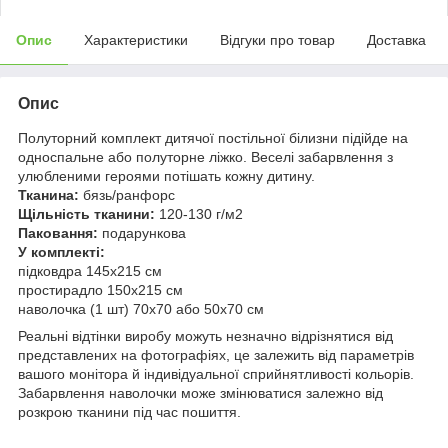
Опис
Характеристики
Відгуки про товар
Доставка
Опис
Полуторний комплект дитячої постільної білизни підійде на
односпальне або полуторне ліжко. Веселі забарвлення з
улюбленими героями потішать кожну дитину.
Тканина:
бязь/ранфорс
Щільність тканини:
120-130 г/м2
Паковання:
подарункова
У комплекті:
підковдра 145x215 см
простирадло 150x215 см
наволочка (1 шт) 70x70 або 50х70 см
Реальні відтінки виробу можуть незначно відрізнятися від
представлених на фотографіях, це залежить від параметрів
вашого монітора й індивідуальної сприйнятливості кольорів.
Забарвлення наволочки може змінюватися залежно від
розкрою тканини під час пошиття.