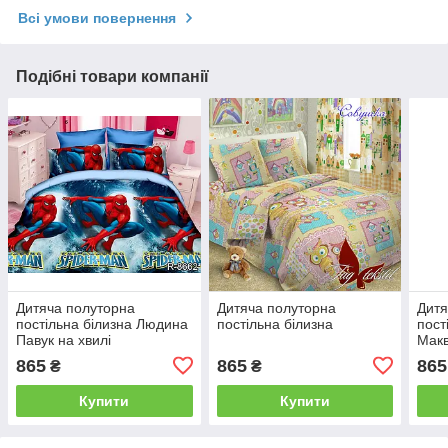
Всі умови повернення
Подібні товари компанії
Дитяча полуторна
Дитяча полуторна
Дитя
постільна білизна Людина
постільна білизна
пост
Павук на хвилі
Макв
865
865
865
₴
₴
Купити
Купити