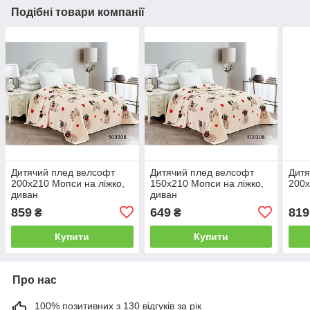
Подібні товари компанії
Дитячий плед велсофт
Дитячий плед велсофт
Дитя
200х210 Мопси на ліжко,
150х210 Мопси на ліжко,
200х
диван
диван
859
649
819
₴
₴
Купити
Купити
Про нас
100% позитивних з 130 відгуків за рік