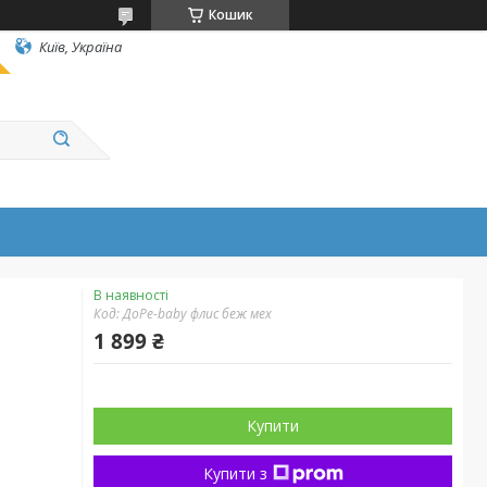
Кошик
Київ, Україна
В наявності
Код:
ДоРе-baby флис беж мех
1 899 ₴
Купити
Купити з