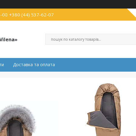
3-00
+380 (44) 537-62-07
Vilena»
ти
Доставка та оплата