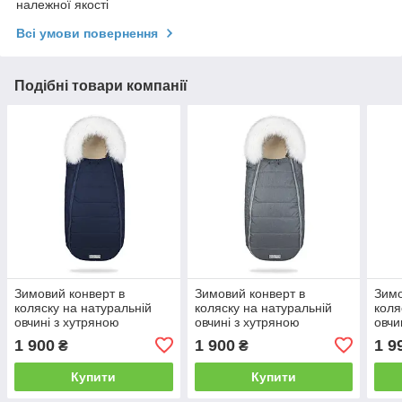
належної якості
Всі умови повернення
Подібні товари компанії
Зимовий конверт в
Зимовий конверт в
Зимо
коляску на натуральній
коляску на натуральній
коля
овчині з хутряною
овчині з хутряною
овчи
опушкою, кокон чохол для
опушкою, кокон чохол для
для 
1 900
1 900
1 9
₴
₴
коляски Baby синій
коляски Baby сірий
Купити
Купити