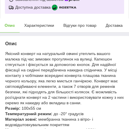
Доступна доставка
Опис
Характеристики
Відгуки про товар
Доставка
Опис
Якісний конверт на натуральній овчині утеплить вашого
малюка під час зимових прогулянок на вулиці. Капюшон
стягується і фіксується за допомогою кнопок. Для надійної
фіксації на сидінні передбачена накидна спідничка. У місці
контакту з чобітками всередині конверта плащова тканина
чорного кольору, яка легко миється ганчіркою. Конверт має
світловідбиваючі елементи, а також 7 отворів для ременів
безпеки, які підходять для більшості колясок. Є можливість
роз'єднати конверт на 2 частини і використовувати кожну з них
окремо як накидку або вкладиш в санки.
Розмір:
100х55 см
Температурний режим:
до -20° градусів
Матеріал зовні:
мембранна тканина з вітро- і
водовідштовхувальним покриттям