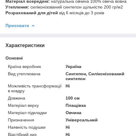
Матеріал всередині:
натуральна овчина 100% овеча вовна
Утеплення:
силіконізований синтепон щільністю 200 гр/м2
Розрахований для дітей
від 6 місяців до 3 років
Приховати
Характеристики
Основні
Країна виробник
Україна
Вид утеплювача
Синтепон, Силіконізований
синтепон
Можливість трансформації
Ні
в ковдру
Довжина
100 см
Матеріал верху
Плащівка
Матеріал підкладки
Овчина
Призначення
Універсальний
Наявність подушки
Ні
Відстібний низ
Ні