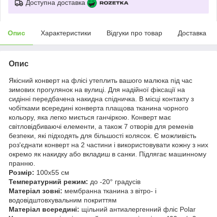
Доступна доставка
Опис
Характеристики
Відгуки про товар
Доставка
Опис
Якісний конверт на флісі утеплить вашого малюка під час
зимових прогулянок на вулиці. Для надійної фіксації на
сидінні передбачена накидна спідничка. В місці контакту з
чобітками всередині конверта плащова тканина чорного
кольору, яка легко миється ганчіркою. Конверт має
світловідбиваючі елементи, а також 7 отворів для ременів
безпеки, які підходять для більшості колясок. Є можливість
роз'єднати конверт на 2 частини і використовувати кожну з них
окремо як накидку або вкладиш в санки. Підлягає машинному
пранню.
Розмір:
100х55 см
Температурний режим:
до -20° градусів
Матеріал зовні:
мембранна тканина з вітро- і
водовідштовхувальним покриттям
Матеріал всередині:
щільний антиалергенний фліс Polar