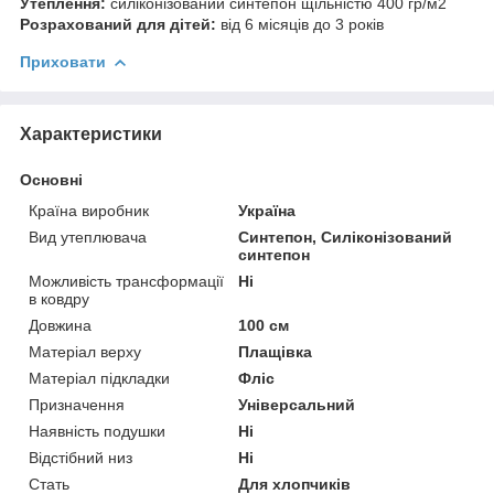
Утеплення:
силіконізований синтепон щільністю 400 гр/м2
Розрахований для дітей:
від 6 місяців до 3 років
Приховати
Характеристики
Основні
Країна виробник
Україна
Вид утеплювача
Синтепон, Силіконізований
синтепон
Можливість трансформації
Ні
в ковдру
Довжина
100 см
Матеріал верху
Плащівка
Матеріал підкладки
Фліс
Призначення
Універсальний
Наявність подушки
Ні
Відстібний низ
Ні
Стать
Для хлопчиків