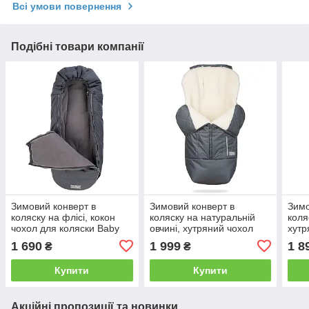
Всі умови повернення
Подібні товари компанії
Зимовий конверт в
Зимовий конверт в
Зимо
коляску на флісі, кокон
коляску на натуральній
коля
чохол для коляски Baby
овчині, хутряний чохол
хутр
сірий
для коляски Trend сірий
чохо
1 690
1 999
1 8
₴
₴
сині
Купити
Купити
Акційні пропозиції та новинки