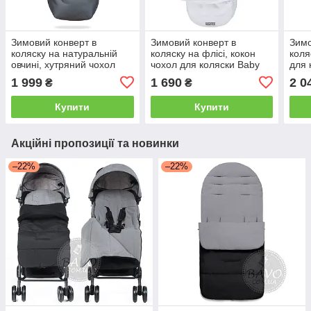
Зимовий конверт в
Зимовий конверт в
Зимо
коляску на натуральній
коляску на флісі, кокон
коля
овчині, хутряний чохол
чохол для коляски Baby
для 
для коляски Trend сірий
білий
1 999
1 690
2 0
₴
₴
Купити
Купити
Акційні пропозиції та новинки
–22%
–22%