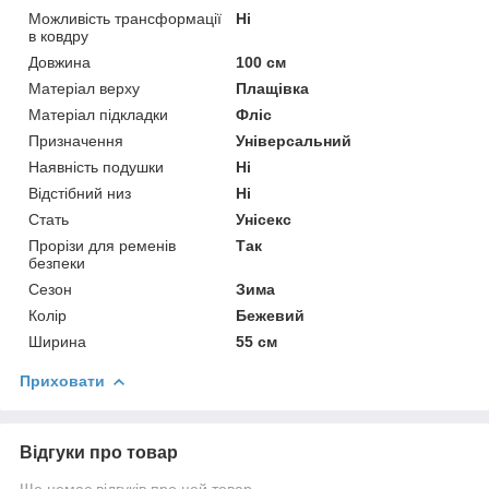
Можливість трансформації
Ні
в ковдру
Довжина
100 см
Матеріал верху
Плащівка
Матеріал підкладки
Фліс
Призначення
Універсальний
Наявність подушки
Ні
Відстібний низ
Ні
Стать
Унісекс
Прорізи для ременів
Так
безпеки
Сезон
Зима
Колір
Бежевий
Ширина
55 см
Приховати
Відгуки про товар
Ще немає відгуків про цей товар