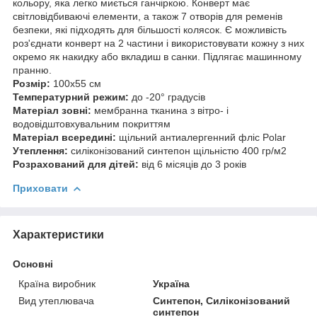
кольору, яка легко миється ганчіркою. Конверт має
світловідбиваючі елементи, а також 7 отворів для ременів
безпеки, які підходять для більшості колясок. Є можливість
роз'єднати конверт на 2 частини і використовувати кожну з них
окремо як накидку або вкладиш в санки. Підлягає машинному
пранню.
Розмір:
100х55 см
Температурний режим:
до -20° градусів
Матеріал зовні:
мембранна тканина з вітро- і
водовідштовхувальним покриттям
Матеріал всередині:
щільний антиалергенний фліс Polar
Утеплення:
силіконізований синтепон щільністю 400 гр/м2
Розрахований для дітей:
від 6 місяців до 3 років
Приховати
Характеристики
Основні
Країна виробник
Україна
Вид утеплювача
Синтепон, Силіконізований
синтепон