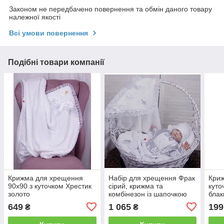
Законом не передбачено повернення та обмін даного товару
належної якості
Всі умови повернення
Подібні товари компанії
Крижма для хрещення
Набір для хрещення Фрак
Криж
90х90 з куточком Хрестик
сірий, крижма та
куто
золото
комбінезон із шапочкою
блак
649
1 065
199
₴
₴