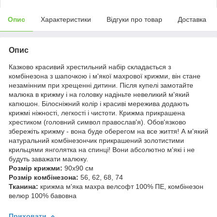
Опис
Характеристики
Відгуки про товар
Доставка
Опис
Казково красивий хрестильний набір складається з
комбінезона з шапочкою і м'якої махрової крижми, він стане
незамінним при хрещенні дитини. Після купелі замотайте
малюка в крижму і на головку надіньте невеликий м'який
капюшон. Білосніжний колір і красиві мережива додають
крижмі ніжності, легкості і чистоти. Крижма прикрашена
хрестиком (головний символ православ'я). Обов'язково
збережіть крижму - вона буде оберегом на все життя! А м'який
натуральний комбінезончик прикрашений золотистими
крильцями янголятка на спинці! Вони абсолютно м'які і не
будуть заважати малюку.
Розмір крижми:
90х90 см
Розмір комбінезона:
56, 62, 68, 74
Тканина:
крижма м'яка махра велсофт 100% ПЕ, комбінезон
велюр 100% бавовна
Приховати