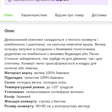
Опис
Характеристики
Відгуки про товар
Доставка
Опис
Демісезонний комплект складається з теплого конверта і
комбінезона з шапочкою, на шапочці невеличкі вушка. Велюр
кольору капучіно в поєднанні з бежевими полосочками,
додатково на комбінезоні є вишивка Ведмедик або Песик.
Стильне забарвлення, яке підійде як для дівчинки, так і для
хлопчика. Конверт легко трансформується в ковдру для
коляски або ліжечка.
Матеріал верху
: велюр 100% бавовна
Підкладка
: трикотаж 100% бавовна
Сезон
: холодна весна, холодна осінь
Температурний режим
: до +10° градусів
Утеплювач
: силіконізоване поліефірне волокно
Колір
: бежевий
Фіксація конверту
: стрічка з бантом
Розмір конверту
: 90×90 см у розгорнутому вигляді