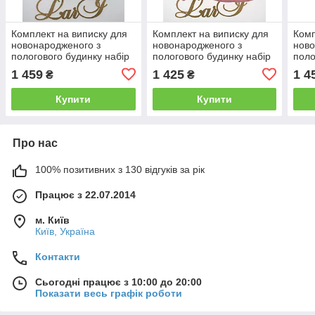
Комплект на виписку для
Комплект на виписку для
Комп
новонародженого з
новонародженого з
ново
пологового будинку набір
пологового будинку набір
поло
Весна-Осінь Prince
Весна-Осінь Стиляжка
Весн
1 459
1 425
1 4
₴
₴
голубий
рожевий
Купити
Купити
Про нас
100% позитивних з 130 відгуків за рік
Працює з 22.07.2014
м. Київ
Київ, Україна
Контакти
Сьогодні працює з 10:00 до 20:00
Показати весь графік роботи