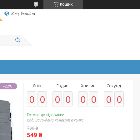
Кошик
Київ, Україна
Днів
Годин
Хвилин
Секунд
–22%
0
0
0
0
0
0
0
0
Готово до відправки
Код:
Bavo-деми конверт в коляс
700 ₴
549 ₴