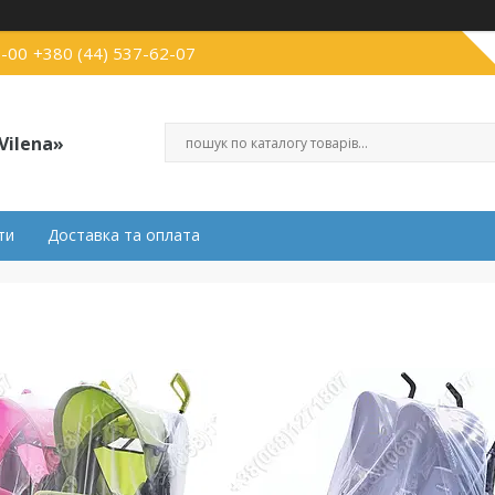
3-00
+380 (44) 537-62-07
Vilena»
ти
Доставка та оплата