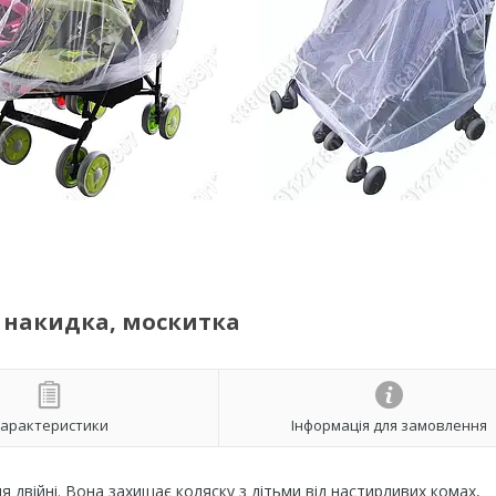
, накидка, москитка
арактеристики
Інформація для замовлення
я двійні. Вона захищає коляску з дітьми від настирливих комах,