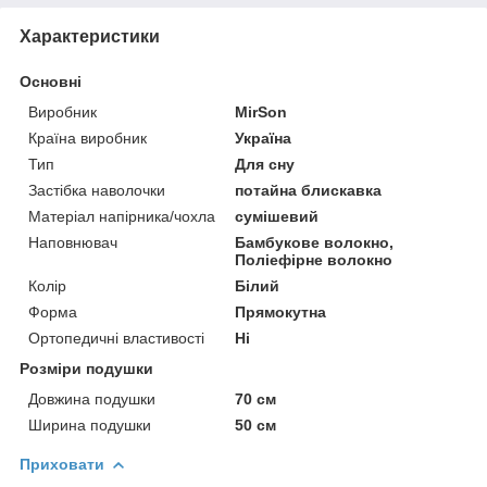
Характеристики
Основні
Виробник
MirSon
Країна виробник
Україна
Тип
Для сну
Застібка наволочки
потайна блискавка
Матеріал напірника/чохла
сумішевий
Наповнювач
Бамбукове волокно,
Поліефірне волокно
Колір
Білий
Форма
Прямокутна
Ортопедичні властивості
Ні
Розміри подушки
Довжина подушки
70 см
Ширина подушки
50 см
Приховати