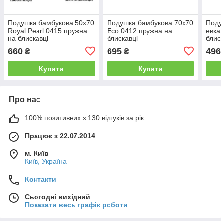
Подушка бамбукова 50х70
Подушка бамбукова 70х70
Поду
Royal Pearl 0415 пружна
Есо 0412 пружна на
евка
на блискавці
блискавці
блис
660
695
496
₴
₴
Купити
Купити
Про нас
100% позитивних з 130 відгуків за рік
Працює з 22.07.2014
м. Київ
Київ, Україна
Контакти
Сьогодні вихідний
Показати весь графік роботи