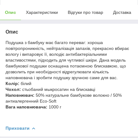
Опис
Характеристики
Відгуки про товар
Доставка
Опис
Подушка з бамбуку має багато переваг: хороша
повітропроникність, нейтралізація запахів, прекрасно вбирає
вологу і випаровує її, володіє антибактеріальними
властивостями, підходить для чутливої шкіри. Дана модель
бамбукової подушки оснащена потаємною блискавкою, що
дозволить при необхідності відрегулювати кількість
наповнювача і зробити подушку зручною саме для вас.
Колір:
білий
Чохол:
стьобаний мыкросатин на блискавці
Наповнювач:
50% натуральне бамбукове волокно / 50%
антиалергенний Eco-Soft
Вага наповнювача:
1000 г
Приховати