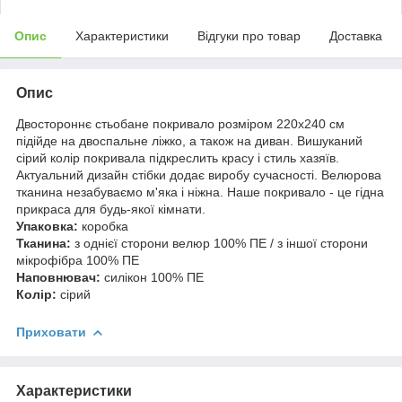
Опис
Характеристики
Відгуки про товар
Доставка
Опис
Двостороннє стьобане покривало розміром 220х240 см
підійде на двоспальне ліжко, а також на диван. Вишуканий
сірий колір покривала підкреслить красу і стиль хазяїв.
Актуальний дизайн стібки додає виробу сучасності. Велюрова
тканина незабуваємо м'яка і ніжна. Наше покривало - це гідна
прикраса для будь-якої кімнати.
Упаковка:
коробка
Тканина:
з однієї сторони велюр 100% ПЕ / з іншої сторони
мікрофібра 100% ПЕ
Наповнювач:
силікон 100% ПЕ
Колір:
сірий
Приховати
Характеристики