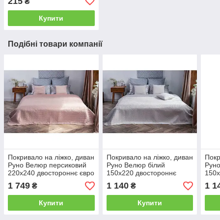
215
₴
Купити
Подібні товари компанії
Покривало на ліжко, диван
Покривало на ліжко, диван
Покр
Руно Велюр персиковий
Руно Велюр білий
Руно
220х240 двостороннє євро
150х220 двостороннє
150х
полуторне
полу
1 749
1 140
1 1
₴
₴
Купити
Купити