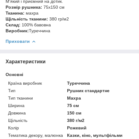
М'який і приємний на дотик.
Розмір рушника:
75х150 см
Тканина:
махра
Щільність тканини:
380 гр/м2
Склад:
100% бавовна
Виробник:
Туреччина
Приховати
Характеристики
Основні
Країна виробник
Туреччина
Тип
Рушник стандартне
Тип тканини
Махра
Ширина
75 см
Довжина
150 см
Щільність
380 г/м2
Колір
Рожевий
Тематика декору, малюнка
Казки, кіно, мультфільми