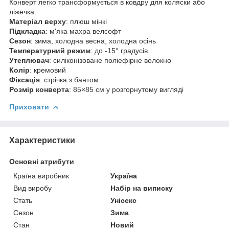
Конверт легко трансформується в ковдру для коляски або
ліжечка.
Матеріал верху
: плюш мінкі
Підкладка
: м'яка махра велсофт
Сезон
: зима, холодна весна, холодна осінь
Температурний режим
: до -15° градусів
Утеплювач
: силіконізоване поліефірне волокно
Колір
: кремовий
Фіксація
: стрічка з бантом
Розмір конверта
: 85×85 см у розгорнутому вигляді
Приховати
Характеристики
Основні атрибути
Країна виробник
Україна
Вид виробу
Набір на виписку
Стать
Унісекс
Сезон
Зима
Стан
Новий