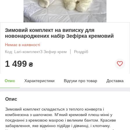
Зимовий комплект на виписку для
новонароджених набір Зефірка кремовий
Немає в наявності
Код: Lari-комплектЗ Зефир крем
Роздріб
1 499
₴
Опис
Характеристики
Відгуки про товар
Доставка
Опис
Зимовий комплект складається з теплого конверта і
комбінезона з шапочкою. М'який кремовий плюш мінкі у
поєднанні з кремовою махрою і великим бантом. Красиве
забарвлення, яке відмінно підійде і дівчинці, і хлопчику.