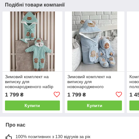
Подібні товари компанії
Зимовий комплект на
Зимовий комплект на
Комп
виписку для
виписку для
ново
новонародженого набір
новонародженого
поло
Панда м'ятний
хлопчика набір Панда
Весн
1 799
1 799
1 4
₴
₴
Купити
Купити
Про нас
100% позитивних з 130 відгуків за рік