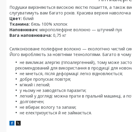
Подушки вирізняються високою якістю пошиття, а також вис
слугуватимуть вам багато років. Красива верхня наволочка
Цвет:
білий
Тканина:
бязь 100% хлопок
Наповнювач:
мікрополіефірне волокно — штучний пух
Вага наповнювача:
0,75 кг
Силіконізоване поліефірне волокно — екологічно чистий си
Його виробляють за новітніми технологіями. Багато в чому в
не викликає алергію (гіпоалергенний), тому може засто
рекомендований для використання в продукції для ново
не мнеться, після деформації легко відновлюється;
добре пропускає повітря;
м'який і легкий;
у ньому не заводяться паразити;
легкий у догляді: можна прати в пральній машинці, а по
долговечен;
не вбирає вологу та запахи;
не електризується й не займається.