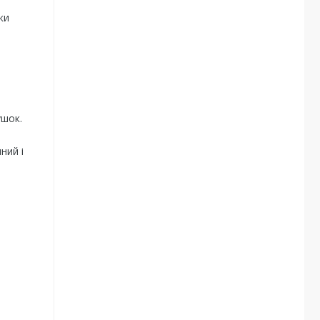
ки
ушок.
ний і