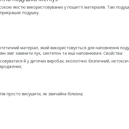
окою якістю використовуваних у пошитті матеріалів. Такі подуш
 прикрашає подушку.
нтетичний матеріал, який використовується для наповнення под
ін зміг замінити пух, синтепон та інші наповнювачі. Свойства:
совуватися й у дитячих виробах; екологічно безпечний, нетоксич
народжених;
тім просто висушити, як звичайна білизна;