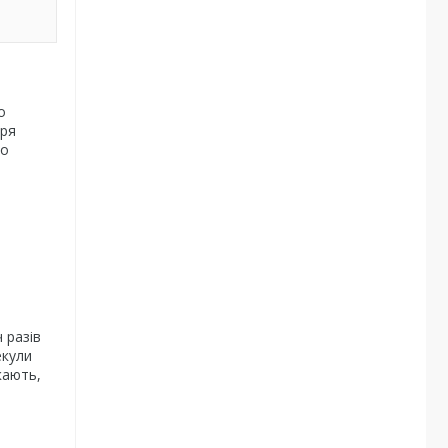
о
тря
ко
 разів
екули
кають,