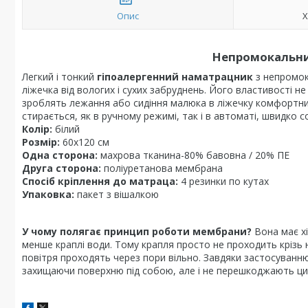
Опис
Х
Непромокальн
Легкий і тонкий
гіпоалергенний наматрацник
з непромок
ліжечка від вологих і сухих забруднень. Його властивості 
зроблять лежання або сидіння малюка в ліжечку комфортни
стирається, як в ручному режимі, так і в автоматі, швидко со
Колір:
білий
Розмір:
60х120 см
Одна сторона:
махрова тканина-80% бавовна / 20% ПЕ
Друга сторона:
поліуретанова мембрана
Спосіб кріплення до матраца:
4 резинки по кутах
Упаковка:
пакет з вішалкою
У чому полягає принцип роботи мембрани?
Вона має хі
менше краплі води. Тому крапля просто не проходить крізь 
повітря проходять через пори вільно. Завдяки застосуванн
захищаючи поверхню під собою, але і не перешкоджають цир