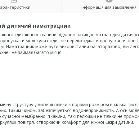
арактеристики
Інформація для замовлення
ий дитячий наматрацник
аючої «дихаючої» тканини відмінно захищає матрац для дитячог
не пропускати молекули води і не перешкоджати пропускання пові
м. Наматрацник може бути використаний багаторазово, він лег
хне і не займає багато місця.
мічну структуру у вигляді плівки з порами розміром в кілька тисяч
них. Таким чином, забезпечується водонепроникність. А ось мол
ю сучасної мембранної тканини, такі пелюшки не тільки не промо
куляції повітря, створюючи комфорт для ніжної шкіри дитини.