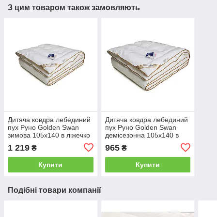
З цим товаром також замовляють
Дитяча ковдра лебединий
Дитяча ковдра лебединий
пух Руно Golden Swan
пух Руно Golden Swan
зимова 105х140 в ліжечко
демісезонна 105x140 в
ліжечко
1 219
965
₴
₴
Купити
Купити
Подібні товари компанії