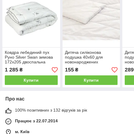
Ковдра лебединий пух
Дитяча силіконова
Дитя
Руно Silver Swan зимова
подушка 40х60 для
поду
172х205 двоспальна
новонароджених
нов
1 285
155
289
₴
₴
Купити
Купити
Про нас
100% позитивних з 132 відгуків за рік
Працює з 22.07.2014
м. Київ