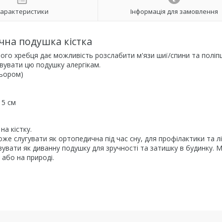
арактеристики
Інформація для замовлення
на подушка кістка
ого хребця дає можливість розслабити м'язи шиї/спини та полі
вувати цю подушку алергікам.
льором)
15 см
а кістку.
е слугувати як ортопедична під час сну, для профілактики та л
увати як диванну подушку для зручності та затишку в будинку.
або на природі.