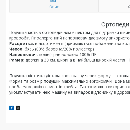
Опис
Х
Ортопедич
Подушка-кість з ортопедичним ефектом для підтримки шийн
кровообіг. Гіпоалергенний наповнювач дає змогу використо
Расцветка:
в асортименті (приймаються побажання за ко
Чехол:
бязь (80% бавовна/20% поліестер)
Наповнювач:
поліефірне волокно 100% ПЕ
Рамер:
довжина 30 см, ширина в найбільш широкій частині 
Подушка-кісточка дістала свою назву через форму — схожа н
Форма та розмір подушки максимально ергономічні. Вона мож
проблем верхніх сегментів хребта. Також можна використов
укомплектувати нею машину на випадок відпочинку в дорозі 