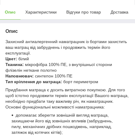
Опис
Характеристики
Відгуки про товар
Доставка
Опис
Захисний антиалергенний наматрацник із бортами захистить
ваш матрац від забруднень і продовжить термін його
експлуатації.
Цвет:
білий
Тканина:
мікрофібра 100% ПЕ, з внутрішньої сторони
флізелін неткане полотно
Наповнювач:
синтепон 100% ПЕ
Тип кріплення до матраца:
борт периметром
Придбання матраца є досить витратною покупкою. Для того
щоб істотно продовжити термін експлуатації Вашого матраца,
необхідно придбати таку важливу річ, як наматрацник.
Основні функціональні можливості наматрацника:
допомагає зберегти зовнішній вигляд матраца,
захищаючи його від зовнішніх впливів (забруднень,
пилу, механічних дрібних пошкоджень, наприклад,
затяжок від котячих кігтів);