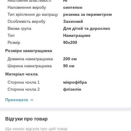
Анатомічні властивості
Ні
Наповнення виробу
синтепон
Тип кріплення до матрацу
резинка за периметром
Особливість виробу
Захисний
Вікова група
Для дітей та дорослих
Тип
Наматрацник
Розмір
90x200
Розміри наматрацника
Довжина наматрацника
200 см
Ширина наматрацника
90 см
Матеріал чохла
Сторона чохла 1
мікрофібра
Сторона чохла 2
флізелін
Приховати
Відгуки про товар
Ще немає відгуків про цей товар