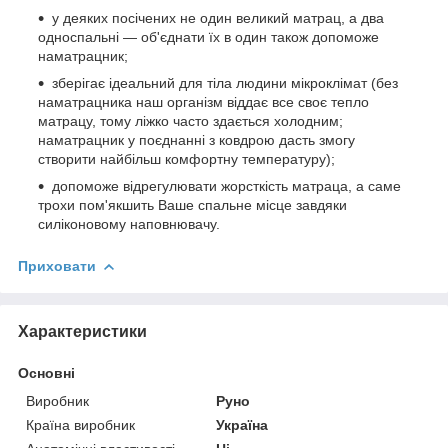
у деяких посічених не один великий матрац, а два
односпальні — об'єднати їх в один також допоможе
наматрацник;
зберігає ідеальний для тіла людини мікроклімат (без
наматрацника наш організм віддає все своє тепло
матрацу, тому ліжко часто здається холодним;
наматрацник у поєднанні з ковдрою дасть змогу
створити найбільш комфортну температуру);
допоможе відрегулювати жорсткість матраца, а саме
трохи пом'якшить Ваше спальне місце завдяки
силіконовому наповнювачу.
Приховати
Характеристики
Основні
Виробник
Руно
Країна виробник
Україна