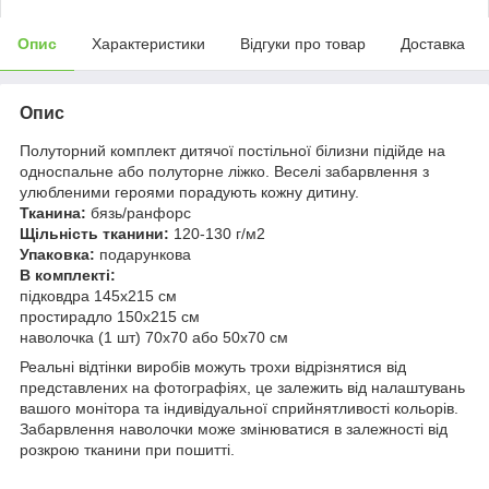
Опис
Характеристики
Відгуки про товар
Доставка
Опис
Полуторний комплект дитячої постільної білизни підійде на
односпальне або полуторне ліжко. Веселі забарвлення з
улюбленими героями порадують кожну дитину.
Тканина:
бязь/ранфорс
Щільність тканини:
120-130 г/м2
Упаковка:
подарункова
В комплекті:
підковдра 145x215 см
простирадло 150x215 см
наволочка (1 шт) 70x70 або 50х70 см
Реальні відтінки виробів можуть трохи відрізнятися від
представлених на фотографіях, це залежить від налаштувань
вашого монітора та індивідуальної сприйнятливості кольорів.
Забарвлення наволочки може змінюватися в залежності від
розкрою тканини при пошитті.