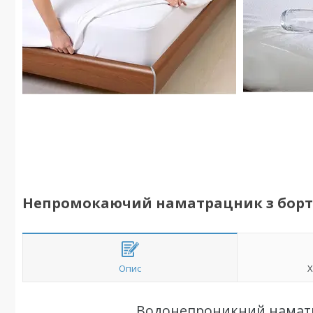
Непромокаючий наматрацник з борто
Опис
Х
Водонепроникний намат