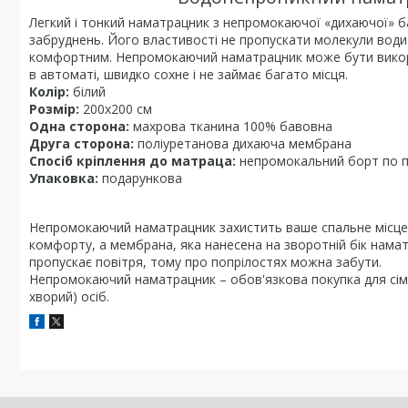
Легкий і тонкий наматрацник з непромокаючої «дихаючої» ба
забруднень. Його властивості не пропускати молекули води
комфортним. Непромокаючий наматрацник може бути викорис
в автоматі, швидко сохне і не займає багато місця.
Колір:
білий
Розмір:
200х200 см
Одна сторона:
махрова тканина 100% бавовна
Друга сторона:
поліуретанова дихаюча мембрана
Спосіб кріплення до матраца:
непромокальний борт по 
Упаковка:
подарункова
Непромокаючий наматрацник захистить ваше спальне місце 
комфорту, а мембрана, яка нанесена на зворотній бік нама
пропускає повітря, тому про попрілостях можна забути.
Непромокаючий наматрацник – обов'язкова покупка для сімей
хворий) осіб.