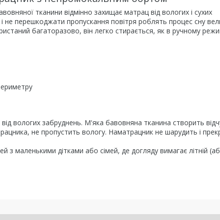
вовняної тканини відмінно захищає матрац від вологих і сухих
 і не перешкоджати пропускання повітря роблять процес сну ве
таний багаторазово, він легко стирається, як в ручному режимі
периметру
від вологих забруднень. М'яка бавовняна тканина створить від
трацника, не пропустить вологу. Наматрацник не шарудить і прек
 з маленькими дітками або сімей, де догляду вимагає літній (а