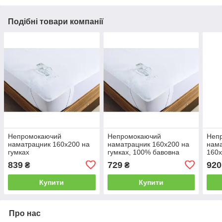
Подібні товари компанії
Непромокаючий
Непромокаючий
Неп
наматрацник 160х200 на
наматрацник 160х200 на
нама
гумках
гумках, 100% бавовна
160х
839
729
920
₴
₴
Купити
Купити
Про нас