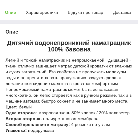
Опис
Характеристики
Відгуки про товар
Доставка
Опис
Дитячий водонепроникний наматрацник
100% бавовна
Легкий и тонкий наматрасник из непромокаемой «дышащей»
ткани отлично защищает матрас детской кроватки от влажных
и сухих загрязнений. Его свойства не пропускать молекулы
воды и не препятствовать пропусканию воздуха сделают
лежание или сидение малыша в кроватке комфортным.
Непромокаемый наматрасник может быть использован
многократно, он легко стирается как в ручном режиме, так и в
машине автомат, быстро сохнет и не занимает много места.
Цвет:
белый
Одна сторона:
махровая ткань 80% хлопок / 20% полиэстер
Вторая сторона:
полиуретановая мембрана
Способ крепления к матрасу:
4 резинки по углам
Упаковка:
подарункова