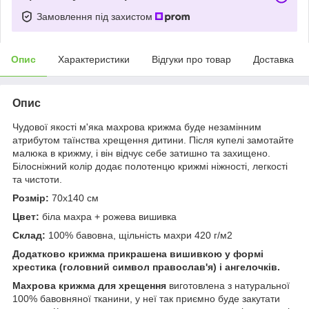
Замовлення під захистом
Опис
Характеристики
Відгуки про товар
Доставка
Опис
Чудової якості м'яка махрова крижма буде незамінним
атрибутом таїнства хрещення дитини. Після купелі замотайте
малюка в крижму, і він відчує себе затишно та захищено.
Білосніжний колір додає полотенцю крижмі ніжності, легкості
та чистоти.
Розмір:
70х140 см
Цвет:
біла махра + рожева вишивка
Склад:
100% бавовна, щільність махри 420 г/м2
Додатково крижма прикрашена вишивкою у формі
хрестика (головний символ православ'я) і ангелочків.
Махрова крижма для хрещення
виготовлена з натуральної
100% бавовняної тканини, у неї так приємно буде закутати