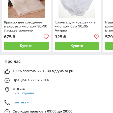
Крижмо для хрещення
Крижма для хрещення з
Руш
махрове з куточком 90х90
куточком біла 90х95
криж
Ласкаве молочне
Ажурна
із з
675
325
579
₴
₴
Купити
Купити
Про нас
100% позитивних з 130 відгуків за рік
Працює з 22.07.2014
м. Київ
Київ, Україна
Контакти
Сьогодні працює з 09:00 до 20:00