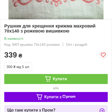
Рушник для хрещення крижма махровий
70х140 з рожевою вишивкою
В наявності
Код: БКП крыжма 70х140 розовая
Опт і роздріб
339
₴
300 ₴
від 5 шт.
Купити
або
Купити з
Що таке купити з Пром?