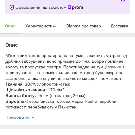
Замовлення під захистом
Опис
Характеристики
Відгуки про товар
Доставка
Опис
М'яке трикотажне простирадло на гумці захистить матрац від
дрібних забруднень, воно приємне до тіла, добре поглинає
вологу та пропускає повітря. Простирадло на гумці зручне в
користуванні — за кілька хвилин ваш матрац буде акуратно
застелене, а після сну ви не знайдете складок і пом'ятості.
Тканина:
100% хлопок трикотаж
Щільність тканини:
170 г/м2
Висота борту:
25 см (на матрац 20 см)
Виробник:
європейська торгова марка Nostra, виробничі
потужності перебувають у Пакистані
Приховати