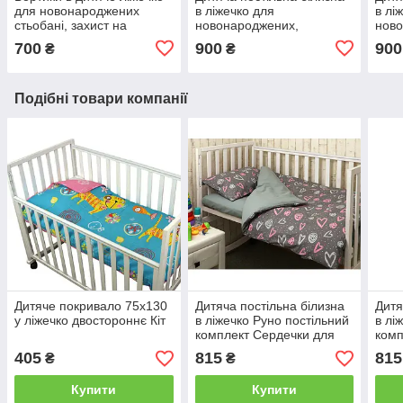
для новонароджених
в ліжечко для
в лі
стьобані, захист на
новонароджених,
ново
ліжечко, захисний бампер
комплект в дитяче ліжечко
комп
700
900
900
₴
₴
Звірята сірі
для новонароджених
для
Козулі
Оле
Подібні товари компанії
Дитяче покривало 75х130
Дитяча постільна білизна
Дитя
у ліжечко двостороннє Кіт
в ліжечко Руно постільний
в лі
комплект Сердечки для
комп
немовлят
нем
405
815
815
₴
₴
Купити
Купити