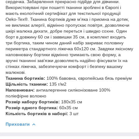
сердечка. Забарвлення прекрасно підійде для дівчинки.
Використовувані при пошитті тканини зроблені в Європі і
мають екологічний сертифікат для текстильної продукції
Oeko-Tex®. Тканина бортиків дуже м'яка і приємна на дотик,
не викликає алергії, відмінно пропускає повітря, дозволяючи
шкірі малюка дихати, добре переться і швидко сохне. Один
борт в довжину 60 см і заввишки 35 см, в комплект входить
три бортика, таким чином даний набір закриває половину
периметра стандартного ліжечка 60х120 см. Завдяки якісному
наповнювачу бортики відмінно тримають свою форму, а
зручні тканинні зав'язки дозволяють надійно фіксувати їх на
стінках ліжечка, забезпечуючи комфорт і безпеку вашому
малюкові.
Тканина бортиків:
100% бавовна, європейська бязь преміум
Щільність тканини:
135 г/м2
Наповнювач:
антиалергенне силіконізоване 100%
поліефірне волокно
Розмір набору бортиків:
180х35 см
Розмір одного бортика:
60х35 см
Кількість бортиків в наборі:
3 шт
Приховати