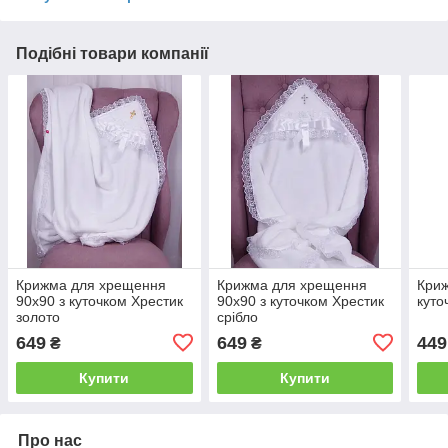
Подібні товари компанії
Крижма для хрещення
Крижма для хрещення
Криж
90х90 з куточком Хрестик
90х90 з куточком Хрестик
куто
золото
срібло
649
649
449
₴
₴
Купити
Купити
Про нас