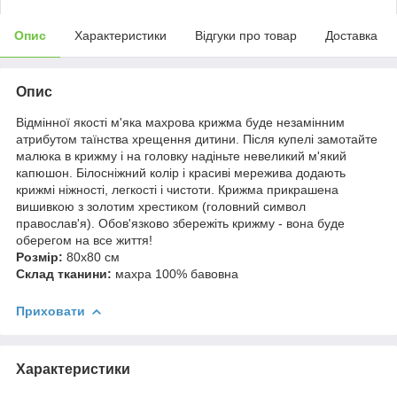
Опис
Характеристики
Відгуки про товар
Доставка
Опис
Відмінної якості м'яка махрова крижма буде незамінним
атрибутом таїнства хрещення дитини. Після купелі замотайте
малюка в крижму і на головку надіньте невеликий м'який
капюшон. Білосніжний колір і красиві мережива додають
крижмі ніжності, легкості і чистоти. Крижма прикрашена
вишивкою з золотим хрестиком (головний символ
православ'я). Обов'язково збережіть крижму - вона буде
оберегом на все життя!
Розмір:
80х80 см
Склад тканини:
махра 100% бавовна
Приховати
Характеристики