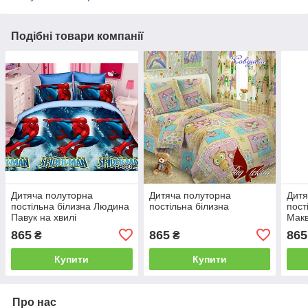
Подібні товари компанії
Дитяча полуторна
Дитяча полуторна
Дитя
постільна білизна Людина
постільна білизна
пост
Павук на хвилі
Макв
865
865
865
₴
₴
Купити
Купити
Про нас