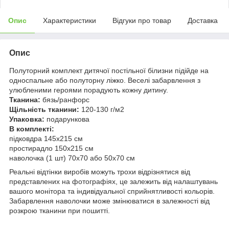
Опис
Характеристики
Відгуки про товар
Доставка
Опис
Полуторний комплект дитячої постільної білизни підійде на
односпальне або полуторну ліжко. Веселі забарвлення з
улюбленими героями порадують кожну дитину.
Тканина:
бязь/ранфорс
Щільність тканини:
120-130 г/м2
Упаковка:
подарункова
В комплекті:
підковдра 145x215 см
простирадло 150x215 см
наволочка (1 шт) 70x70 або 50х70 см
Реальні відтінки виробів можуть трохи відрізнятися від
представлених на фотографіях, це залежить від налаштувань
вашого монітора та індивідуальної сприйнятливості кольорів.
Забарвлення наволочки може змінюватися в залежності від
розкрою тканини при пошитті.