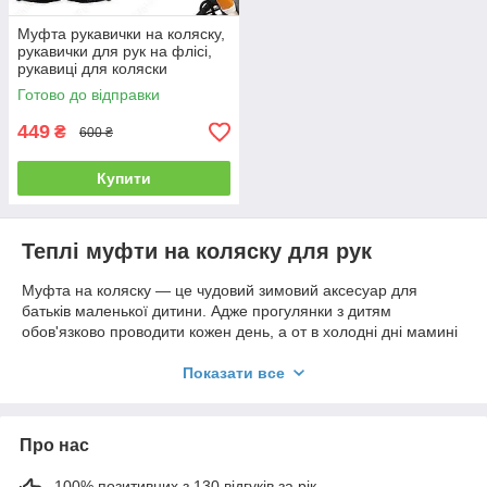
Муфта рукавички на коляску,
рукавички для рук на флісі,
рукавиці для коляски
Готово до відправки
449
₴
600 ₴
Купити
Теплі муфти на коляску для рук
Муфта на коляску — це чудовий зимовий аксесуар для
батьків маленької дитини. Адже прогулянки з дитям
обов'язково проводити кожен день, а от в холодні дні мамині
ручки мерзнуть, бо потрібно 1-2 години тримати холодну
ручку коляски. Спеціально для цього створені теплі муфточки
Показати все
для коляски, які захистять ваші ручки від холоду, вітру, опадів.
Руки в муфті для коляски лишаться теплими і ніжними, саме
такими, які потрібні вашій малечі. Муфта на коляску дуже
Про нас
зручна у використанні: один раз добре закріпляєте на колясці
і протягом всього холодного сезону вона з вами, тобто забути
100% позитивних з 130 відгуків за рік