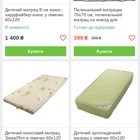
Дитячий матрац 8 см кокос-
Пеленальний матрацик
хардфайбер-кокос у ліжечко
70х70 см, пеленальний
60х120
матрац на комод для
пеленального столика
В наявності
Готово до відправки
1 400
399
₴
₴
500 ₴
Купити
Купити
Дитячий кокосовий матрац
Дитячий ортопедичний
Зима/Літо в ліжечко 60х120
матрац у ліжечко 60х120