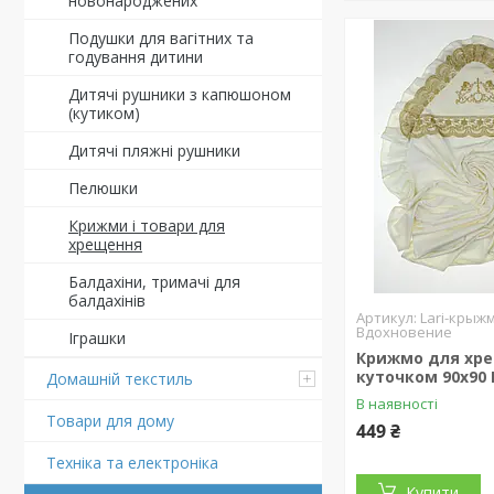
новонароджених
Подушки для вагітних та
годування дитини
Дитячі рушники з капюшоном
(кутиком)
Дитячі пляжні рушники
Пелюшки
Крижми і товари для
хрещення
Балдахіни, тримачі для
балдахінів
Lari-крыж
Вдохновение
Іграшки
Крижмо для хре
куточком 90х90
Домашній текстиль
В наявності
Товари для дому
449 ₴
Техніка та електроніка
Купити