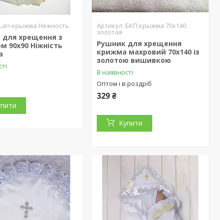
Lari-крыжма Нежность
БКП крыжма 70х140
золотая
 для хрещення з
Рушник для хрещення
м 90х90 Ніжність
крижма махровий 70х140 із
а
золотою вишивкою
сті
В наявності
Оптом і в роздріб
329 ₴
упити
Купити