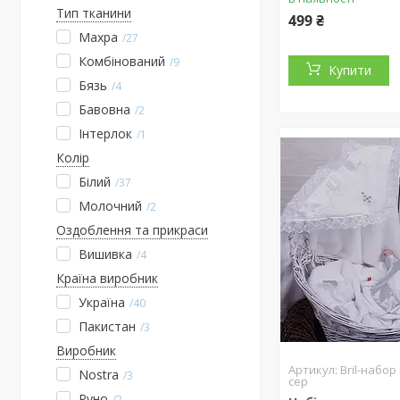
Тип тканини
499 ₴
Махра
27
Комбінований
9
Купити
Бязь
4
Бавовна
2
Інтерлок
1
Колір
Білий
37
Молочний
2
Оздоблення та прикраси
Вишивка
4
Країна виробник
Україна
40
Пакистан
3
Виробник
Bril-набо
Nostra
3
сер
Руно
2