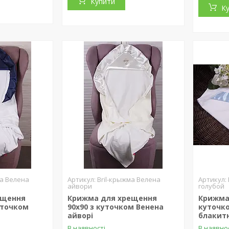
Купити
К
ма Велена
Bril-крыжма Велена
айвори
голубой
ещення
Крижма для хрещення
Крижма
куточком
90х90 з куточком Венена
куточк
айворі
блакитн
В наявності
В наявно