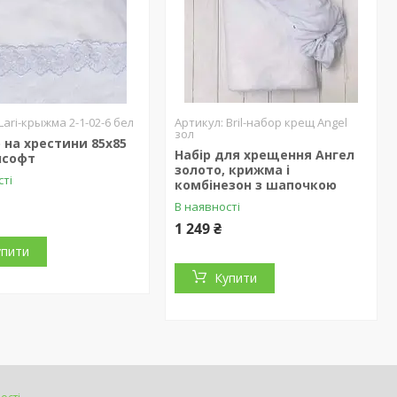
Lari-крыжма 2-1-02-6 бел
Bril-набор крещ Angel
зол
на хрестини 85х85
Набір для хрещення Ангел
лсофт
золото, крижма і
сті
комбінезон з шапочкою
В наявності
1 249 ₴
упити
Купити