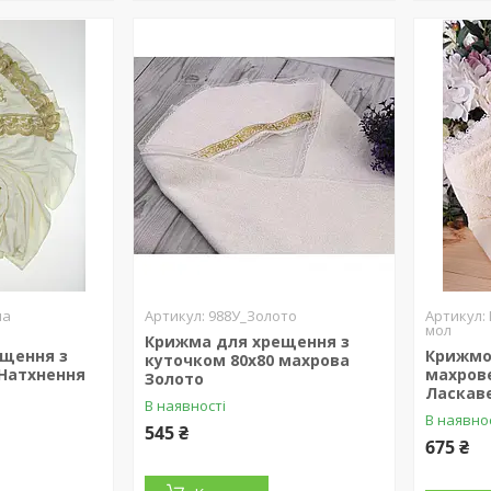
ма
988У_Золото
мол
Крижма для хрещення з
щення з
Крижмо
куточком 80х80 махрова
 Натхнення
махрове
Золото
Ласкав
В наявності
В наявно
545 ₴
675 ₴