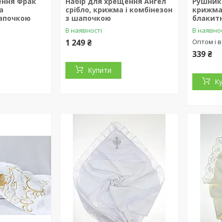
ення Фрак
Набір для хрещення Ангел
Рушник
а
срібло, крижма і комбінезон
крижма
шапочкою
з шапочкою
блакит
В наявності
В наявно
1 249 ₴
Оптом і в
339 ₴
Купити
К