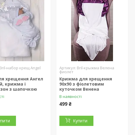
Bril-набор крещ Angel
Bril-крыжма Велена
фиолет
ля хрещення Ангел
Крижма для хрещення
й, крижма і
90х90 з фіолетовим
езон з шапочкою
куточком Венена
сті
В наявності
499 ₴
упити
Купити