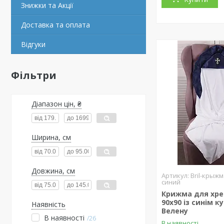
Знижки та Акції
Доставка та оплата
Відгуки
Фільтри
Діапазон цін, ₴
Ширина, см
Довжина, см
Bril-крыж
синий
Крижма для хр
90х90 із синім 
Наявність
Велену
В наявності
26
В наявності