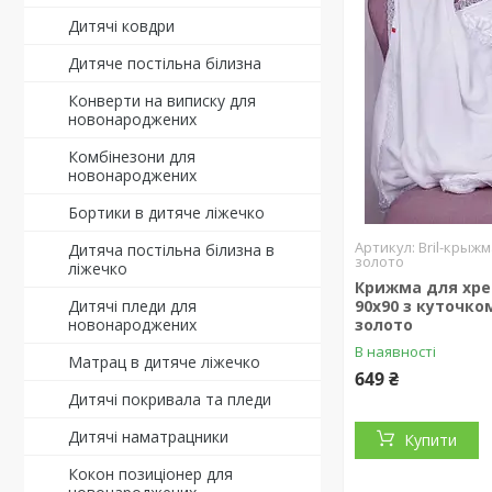
Дитячі ковдри
Дитяче постільна білизна
Конверти на виписку для
новонароджених
Комбінезони для
новонароджених
Бортики в дитяче ліжечко
Bril-крыж
Дитяча постільна білизна в
золото
ліжечко
Крижма для хр
Дитячі пледи для
90х90 з куточко
новонароджених
золото
В наявності
Матрац в дитяче ліжечко
649 ₴
Дитячі покривала та пледи
Дитячі наматрацники
Купити
Кокон позиціонер для