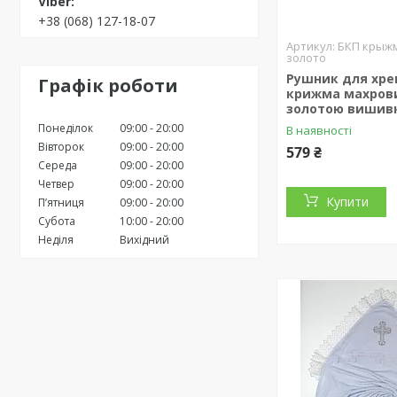
+38 (068) 127-18-07
БКП крыжм
золото
Рушник для хр
Графік роботи
крижма махрови
золотою вишив
Понеділок
09:00
20:00
В наявності
Вівторок
09:00
20:00
579 ₴
Середа
09:00
20:00
Четвер
09:00
20:00
Купити
Пʼятниця
09:00
20:00
Субота
10:00
20:00
Неділя
Вихідний