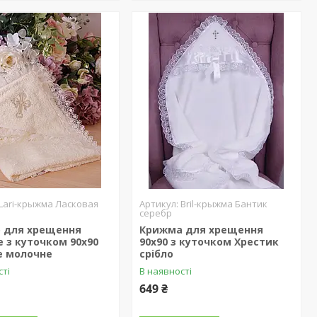
Lari-крыжма Ласковая
Bril-крыжма Бантик
серебр
 для хрещення
Крижма для хрещення
 з куточком 90х90
90х90 з куточком Хрестик
е молочне
срібло
сті
В наявності
649 ₴