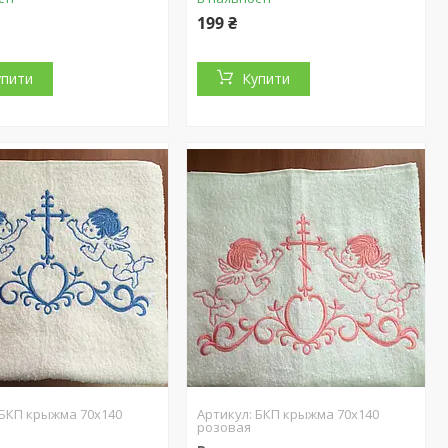
199 ₴
упити
Купити
БКП крыжма 70х140
БКП крыжма 70х140
розовая