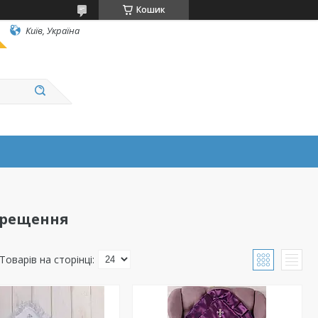
Кошик
Київ, Україна
хрещення