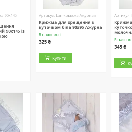
а 90х145
Lari-крыжма Ажурная
Крижма для хрещення з
Крижма
ещення
куточком біла 90х95 Ажурна
куточко
й 90х145 із
молочн
В наявності
кою
В наявно
325 ₴
345 ₴
Купити
К