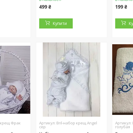
499 ₴
199 ₴
Купити
К
р крещ Фрак
Bril-набор крещ Angel
сер
голубая