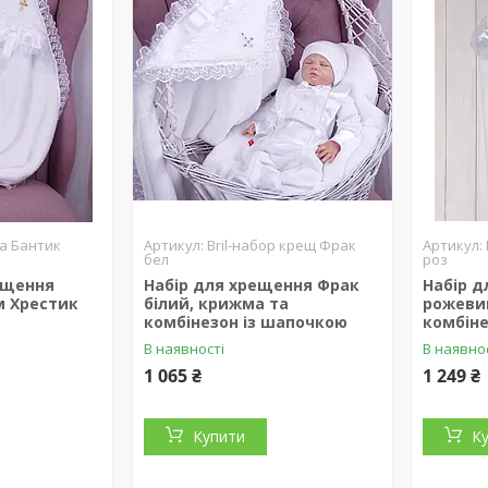
ма Бантик
Bril-набор крещ Фрак
бел
роз
ещення
Набір для хрещення Фрак
Набір д
м Хрестик
білий, крижма та
рожеви
комбінезон із шапочкою
комбін
В наявності
В наявно
1 065 ₴
1 249 ₴
Купити
К