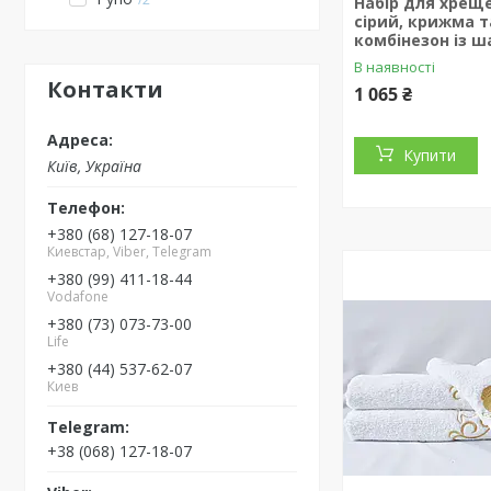
Набір для хрещ
сірий, крижма т
комбінезон із 
В наявності
Контакти
1 065 ₴
Купити
Київ, Україна
+380 (68) 127-18-07
Киевстар, Viber, Telegram
+380 (99) 411-18-44
Vodafone
+380 (73) 073-73-00
Life
+380 (44) 537-62-07
Киев
+38 (068) 127-18-07