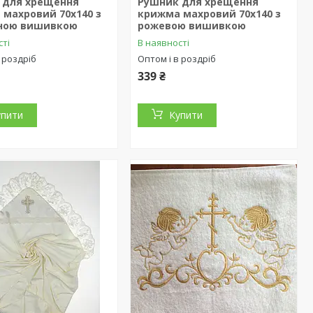
 для хрещення
Рушник для хрещення
 махровий 70х140 з
крижма махровий 70х140 з
ною вишивкою
рожевою вишивкою
сті
В наявності
 роздріб
Оптом і в роздріб
339 ₴
упити
Купити