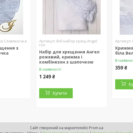
ма Славяночка
Bril-набор крещ Angel
гол
щення з
Крижмо 
Набір для хрещення Ангел
ячка
біла Ве
рожевий, крижма і
В наявно
комбінезон з шапочкою
359 ₴
В наявності
1 249 ₴
К
Купити
Сайт створений на маркетплейсі
Prom.ua