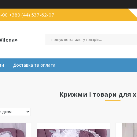
3-00
+380 (44) 537-62-07
Vilena»
ти
Доставка та оплата
Крижми і товари для 