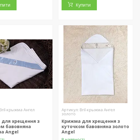
упити
Купити
Bril-крыжма Ангел
Bril-крыжма Ангел
золото
 для хрещення з
Крижма для хрещення з
ом бавовняна
куточком бавовняна золото
а Angel
Angel
сті
В наявності