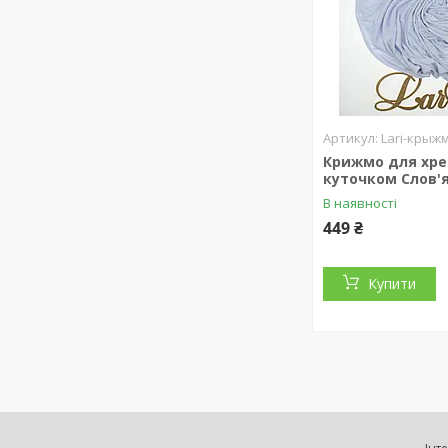
Lari-крыж
Крижмо для хре
куточком Слов'
В наявності
449 ₴
Купити