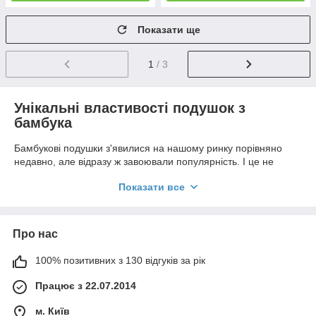
Показати ще
1
/ 3
Унікальні властивості подушок з
бамбука
Бамбукові подушки з'явилися на нашому ринку порівняно
недавно, але відразу ж завоювали популярність. І це не
дивно. Адже подушка з бамбука – не тільки екологічно чистий
Показати все
продукт, який володіє природними антибактеріальними і
антимікробними властивостями, але і повністю
антиалергенний товар. Якщо у вас є схильність до алергічних
реакція, безсумнівно, саме бамбукову подушку вам і потрібно
Про нас
купити. Крім того подушки з бамбуковим наповнювачем
добре пропускають повітря, швидко вбирають вологу (піт),
100% позитивних з 130 відгуків за рік
залишаючись при цьому сухим на дотик, вони не мають
власного запаху і не вбирають сторонні.
Працює з 22.07.2014
У вас вже з'явилося бажання купити бамбукову подушку? Ще
одним аргументом будуть дані про зеленому пектин, що
м. Київ