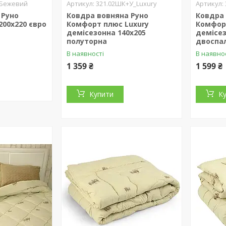
_Бежевий
321.02ШК+У_Luxury
 Руно
Ковдра вовняна Руно
Ковдра 
200х220 євро
Комфорт плюс Luxury
Комфор
демісезонна 140х205
демісез
полуторна
двоспа
В наявності
В наявно
1 359 ₴
1 599 ₴
Купити
К