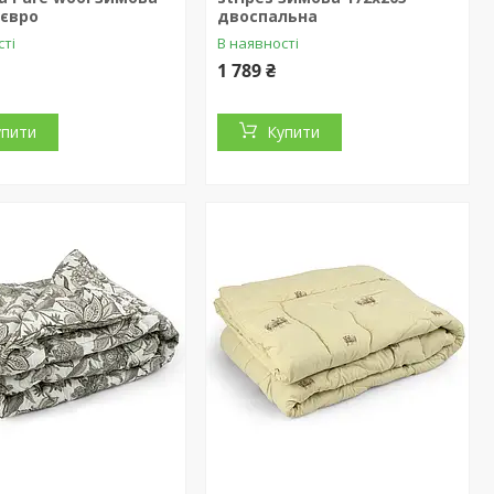
 євро
двоспальна
сті
В наявності
1 789 ₴
упити
Купити