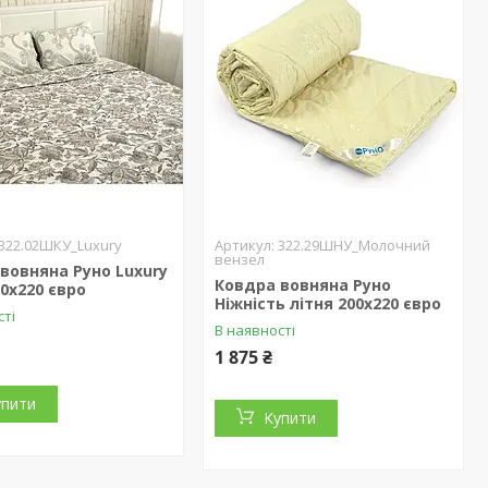
322.02ШКУ_Luxury
322.29ШНУ_Молочний
вензел
вовняна Руно Luxury
Ковдра вовняна Руно
00х220 євро
Ніжність літня 200х220 євро
сті
В наявності
1 875 ₴
упити
Купити