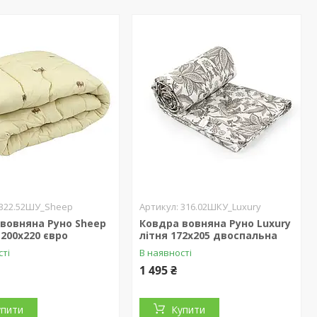
322.52ШУ_Sheep
316.02ШКУ_Luxury
вовняна Руно Sheep
Ковдра вовняна Руно Luxury
200х220 євро
літня 172х205 двоспальна
сті
В наявності
1 495 ₴
упити
Купити