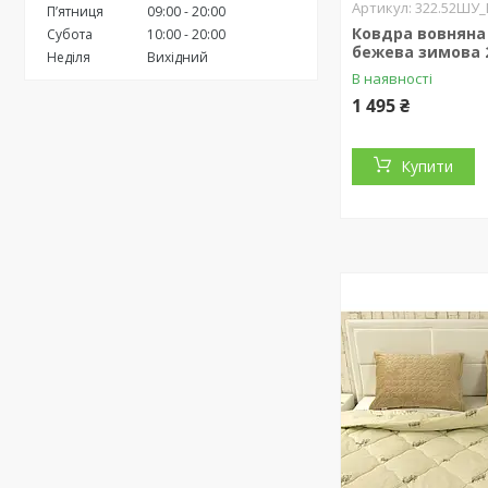
322.52ШУ
Пʼятниця
09:00
20:00
Ковдра вовняна
Субота
10:00
20:00
бежева зимова 
Неділя
Вихідний
В наявності
1 495 ₴
Купити