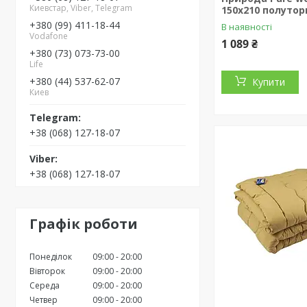
Киевстар, Viber, Telegram
150х210 полутор
+380 (99) 411-18-44
В наявності
Vodafone
1 089 ₴
+380 (73) 073-73-00
Life
+380 (44) 537-62-07
Купити
Киев
+38 (068) 127-18-07
+38 (068) 127-18-07
Графік роботи
Понеділок
09:00
20:00
Вівторок
09:00
20:00
Середа
09:00
20:00
Четвер
09:00
20:00