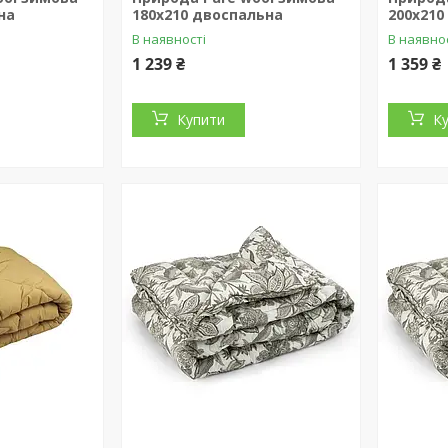
на
180х210 двоспальна
200х210
В наявності
В наявно
1 239 ₴
1 359 ₴
Купити
К