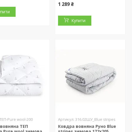
1 289 ₴
упити
Купити
ТЕП-Pure wool-200
316.02ШУ_Blue stripes
 вовняна ТЕП
Ковдра вовняна Руно Blue
 Pure wool зимова
stripes зимова 172х205