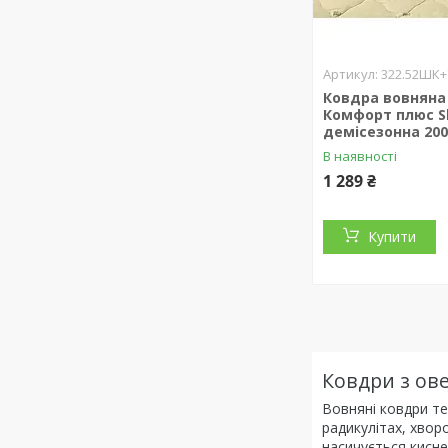
322.52ШК
Ковдра вовняна
Комфорт плюс S
демісезонна 200
В наявності
1 289 ₴
Купити
Ковдри з ове
Вовняні ковдри теп
радикулітах, хвор
насичується кисне