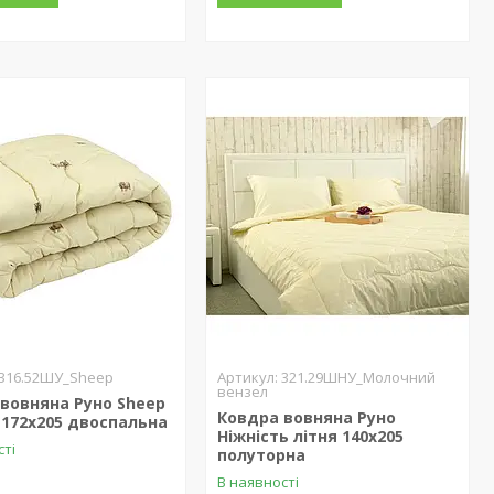
316.52ШУ_Sheep
321.29ШНУ_Молочний
вензел
вовняна Руно Sheep
Ковдра вовняна Руно
172х205 двоспальна
Ніжність літня 140х205
сті
полуторна
В наявності