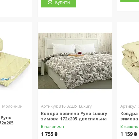
Купити
У_Молочний
316.02ШУ_Luxury
Ковдра вовняна Руно Luxury
Ковдра 
 Руно
зимова 172х205 двоспальна
зимова 
72х205
В наявності
В наявно
1 755 ₴
1 159 ₴