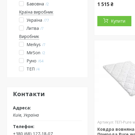
Бавовна
1 515 ₴
2
Країна виробник
Україна
77
Купити
Литва
7
Виробник
Merkys
7
MirSon
2
Руно
64
ТЕП
4
Контакти
Київ, Україна
ТЕП-Pure w
Ковдра вовняна
+380 (68) 127-18-07
Природа Pure w