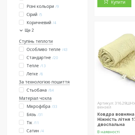
Купити
Різні кольори
9
Сірий
5
Коричневий
4
Ще 2
Ступінь теплоти
Особливо тепле
43
Стандартне
20
Тепле
13
Легке
8
За технологією пошиття
Стьобана
84
Матеріал чохла
316.29ШН
Мікрофібра
33
вензел
Ковдра вовняна
Бязь
31
Ніжність літня 1
Тік
11
двоспальна
Сатин
4
В наявності