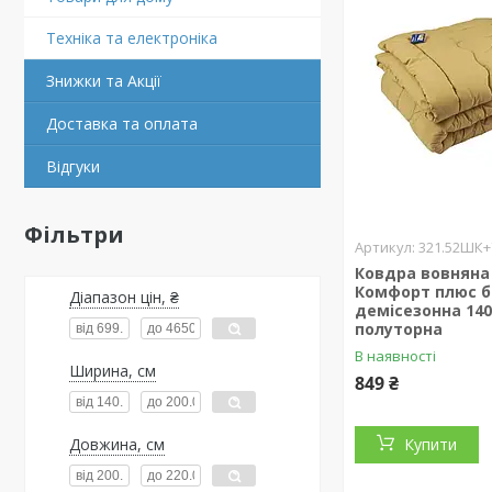
Техніка та електроніка
Знижки та Акції
Доставка та оплата
Відгуки
Фільтри
321.52ШК
Ковдра вовняна
Комфорт плюс 
Діапазон цін, ₴
демісезонна 140
полуторна
В наявності
Ширина, см
849 ₴
Довжина, см
Купити