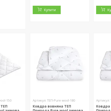
Купити
К
ool-150
ТЕП-Pure wool-180
 ТЕП
Ковдра вовняна ТЕП
Ковдра
ool зимова
Природа Pure wool зимова
Природа