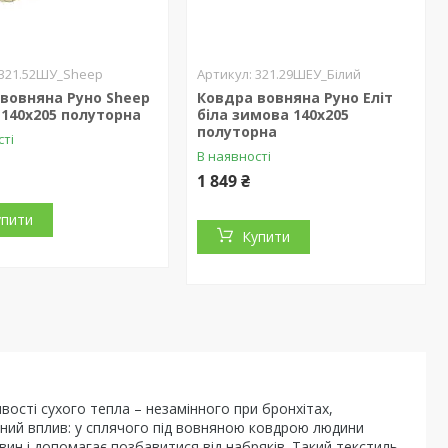
321.52ШУ_Sheep
321.29ШЕУ_Білий
вовняна Руно Sheep
Ковдра вовняна Руно Еліт
140х205 полуторна
біла зимова 140х205
полуторна
сті
В наявності
1 849 ₴
упити
Купити
тивості сухого тепла – незамінного при бронхітах,
ивний вплив: у сплячого під вовняною ковдрою людини
вин і допомагає позбавитися від набряків. Такий текстиль