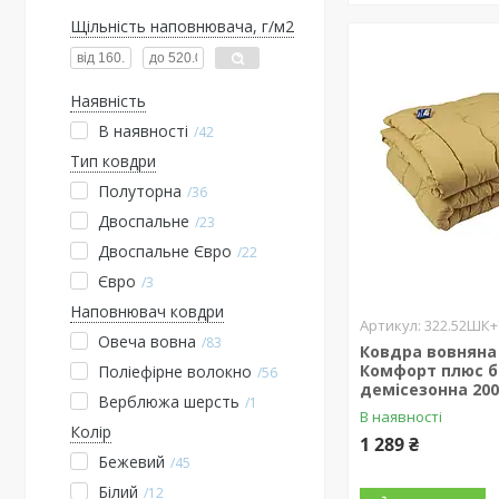
Щільність наповнювача, г/м2
Наявність
В наявності
42
Тип ковдри
Полуторна
36
Двоспальне
23
Двоспальне Євро
22
Євро
3
Наповнювач ковдри
322.52ШК
Овеча вовна
83
Ковдра вовняна
Комфорт плюс 
Поліефірне волокно
56
демісезонна 200
Верблюжа шерсть
1
В наявності
Колір
1 289 ₴
Бежевий
45
Білий
12