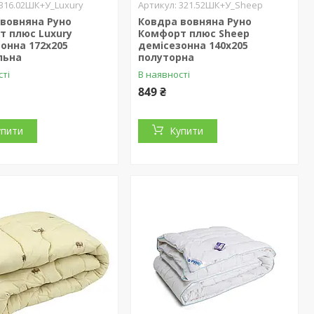
316.02ШК+У_Luxury
321.52ШК+У_Sheep
вовняна Руно
Ковдра вовняна Руно
т плюс Luxury
Комфорт плюс Sheep
онна 172х205
демісезонна 140х205
льна
полуторна
сті
В наявності
849 ₴
упити
Купити