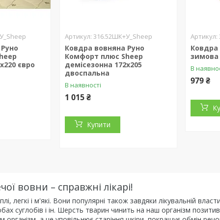
+У_Sheep
316.52ШК+У_Sheep
 Руно
Ковдра вовняна Руно
Ковдра 
heep
Комфорт плюс Sheep
зимова 
х220 євро
демісезонна 172х205
В наявно
двоспальна
979 ₴
В наявності
1 015 ₴
К
Купити
чої вовни – справжні лікарі!
лі, легкі і м'які. Вони популярні також завдяки лікувальній влас
обах суглобів і ін. Шерсть тварин чинить на наш організм позит
м організм, а це уповільнює старіння шкіри, покращує обмін речо