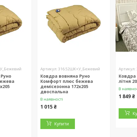
+У_Бежевий
316.52ШК+У_Бежевий
 Руно
Ковдра вовняна Руно
Ковдра 
бежева
Комфорт плюс бежева
літня 2
х205
демісезонна 172х205
В наявно
двоспальна
1 849 ₴
В наявності
1 015 ₴
К
Купити