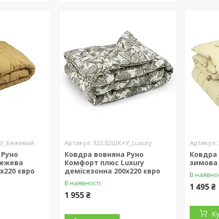
+У_Бежевий
322.02ШК+У_Luxury
 Руно
Ковдра вовняна Руно
Ковдра 
бежева
Комфорт плюс Luxury
зимова 
х220 євро
демісезонна 200х220 євро
В наявно
В наявності
1 495 ₴
1 955 ₴
К