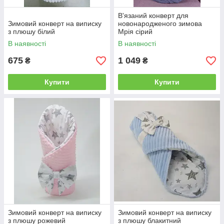
В'язаний конверт для
Зимовий конверт на виписку
новонародженого зимова
з плюшу білий
Мрія сірий
В наявності
В наявності
675
1 049
₴
₴
Купити
Купити
Зимовий конверт на виписку
Зимовий конверт на виписку
з плюшу рожевий
з плюшу блакитний